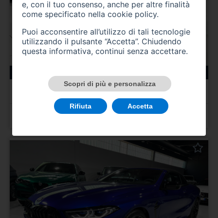
e, con il tuo consenso, anche per altre finalità
come specificato nella
cookie policy
.
Puoi acconsentire all’utilizzo di tali tecnologie
utilizzando il pulsante “Accetta”. Chiudendo
questa informativa, continui senza accettare.
135000 km
ibrida_gasolio
03/2022
Scopri di più e personalizza
AUDI Q8
Q8 50 TDI 286 CV quattro tiptronic Sport
Rifiuta
Accetta
Prezzo 55.000,00 €