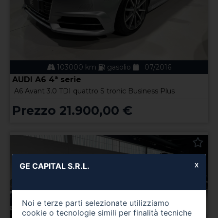
103000 km
gasolio
07/2016
AUDI A6 4ª serie
A6 Avant 3.0 TDI quattro S tronic Business Plus
Prezzo 21.900,00 €
GE CAPITAL S.R.L.
X
Noi e terze parti selezionate utilizziamo
cookie o tecnologie simili per finalità tecniche