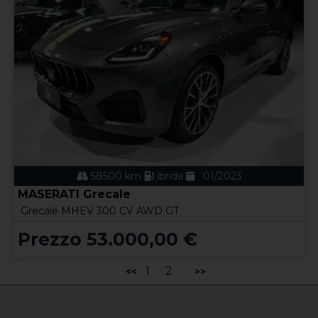
58500 km
ibrida
01/2023
MASERATI Grecale
Grecale MHEV 300 CV AWD GT
Prezzo 53.000,00 €
1
2
<<
>>