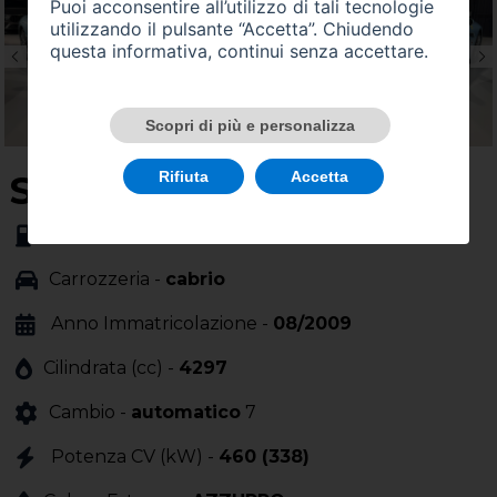
Puoi acconsentire all’utilizzo di tali tecnologie
utilizzando il pulsante “Accetta”. Chiudendo
questa informativa, continui senza accettare.
Scopri di più e personalizza
Rifiuta
Accetta
SU QUEST'AUTO
Alimentazione -
benzina
Carrozzeria -
cabrio
Anno Immatricolazione -
08/2009
Cilindrata (cc) -
4297
Cambio -
automatico
7
Potenza CV (kW) -
460 (338)