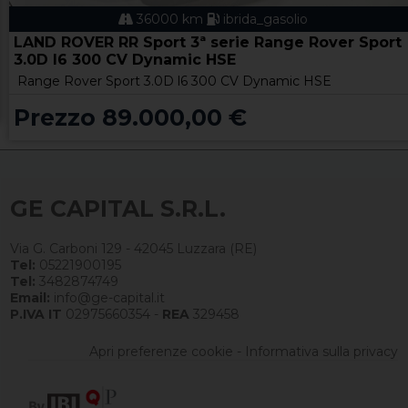
36000 km
ibrida_gasolio
LAND ROVER RR Sport 3ª serie Range Rover Sport
3.0D l6 300 CV Dynamic HSE
Range Rover Sport 3.0D l6 300 CV Dynamic HSE
Prezzo 89.000,00 €
GE CAPITAL S.R.L.
Via G. Carboni 129 - 42045 Luzzara (RE)
Tel:
05221900195
Tel:
3482874749
Email:
info@ge-capital.it
P.IVA IT
02975660354 -
REA
329458
Apri preferenze cookie
-
Informativa sulla privacy