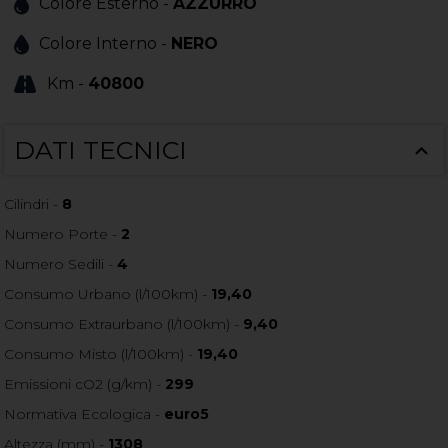
Colore Esterno -
AZZURRO
Colore Interno -
NERO
Km -
40800
DATI TECNICI
Cilindri -
8
Numero Porte -
2
Numero Sedili -
4
Consumo Urbano (l/100km) -
19,40
Consumo Extraurbano (l/100km) -
9,40
Consumo Misto (l/100km) -
19,40
Emissioni cO2 (g/km) -
299
Normativa Ecologica -
euro5
Altezza (mm) -
1308