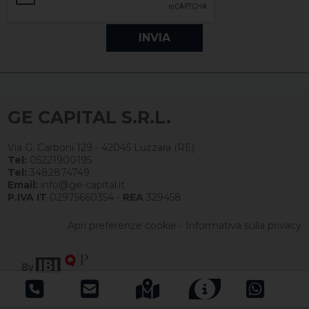
GE CAPITAL S.R.L.
Via G. Carboni 129 - 42045 Luzzara (RE)
Tel:
05221900195
Tel:
3482874749
Email:
info@ge-capital.it
P.IVA IT
02975660354 -
REA
329458
Apri preferenze cookie
-
Informativa sulla privacy