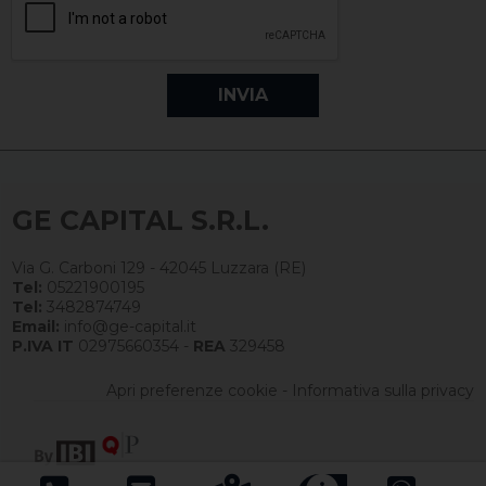
GE CAPITAL S.R.L.
Via G. Carboni 129 - 42045 Luzzara (RE)
Tel:
05221900195
Tel:
3482874749
Email:
info@ge-capital.it
P.IVA IT
02975660354 -
REA
329458
Apri preferenze cookie
-
Informativa sulla privacy