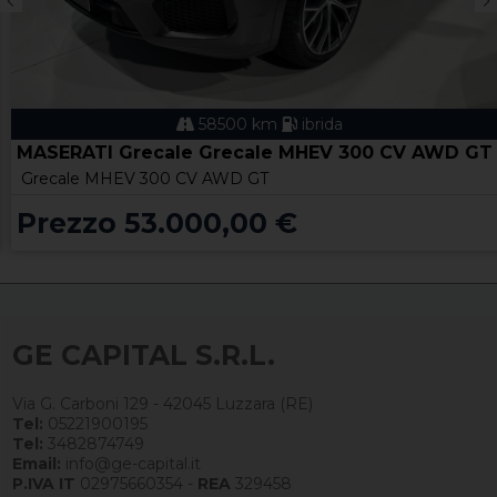
58500 km
ibrida
MASERATI Grecale Grecale MHEV 300 CV AWD GT
Grecale MHEV 300 CV AWD GT
Prezzo 53.000,00 €
GE CAPITAL S.R.L.
Via G. Carboni 129 - 42045 Luzzara (RE)
Tel:
05221900195
Tel:
3482874749
Email:
info@ge-capital.it
P.IVA IT
02975660354 -
REA
329458