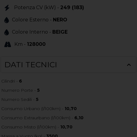
Potenza CV (kW) -
249 (183)
Colore Esterno -
NERO
Colore Interno -
BEIGE
Km -
128000
DATI TECNICI
Cilindri -
6
Numero Porte -
5
Numero Sedili -
5
Consumo Urbano (l/100km) -
10,70
Consumo Extraurbano (l/100km) -
6,10
Consumo Misto (l/100km) -
10,70
Massa a Vuoto (kg) -
3500