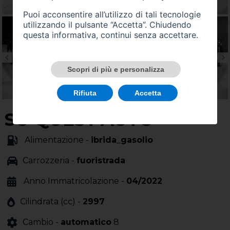
Puoi acconsentire all’utilizzo di tali tecnologie
utilizzando il pulsante “Accetta”. Chiudendo
questa informativa, continui senza accettare.
Scopri di più e personalizza
Rifiuta
Accetta
SU QUEST'AUTO
Alimentazione -
ibrida_gasolio
Carrozzeria -
fuoristrada
Anno Immatricolazione -
04/2022
Cilindrata (cc) -
2997
Cambio -
automatico
8