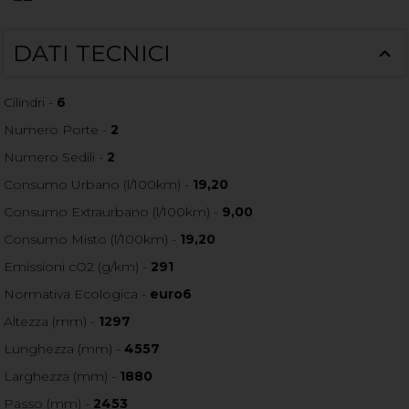
DATI TECNICI
Cilindri -
6
Numero Porte -
2
Numero Sedili -
2
Consumo Urbano (l/100km) -
19,20
Consumo Extraurbano (l/100km) -
9,00
Consumo Misto (l/100km) -
19,20
Emissioni cO2 (g/km) -
291
Normativa Ecologica -
euro6
Altezza (mm) -
1297
Lunghezza (mm) -
4557
Larghezza (mm) -
1880
Passo (mm) -
2453