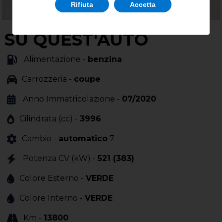
Rifiuta
Accetta
SU QUEST'AUTO
Alimentazione -
benzina
Carrozzeria -
coupe
Anno Immatricolazione -
07/2020
Cilindrata (cc) -
3996
Cambio -
automatico
7
Potenza CV (kW) -
521 (383)
Colore Esterno -
VERDE
Colore Interno -
VERDE
Km -
13800